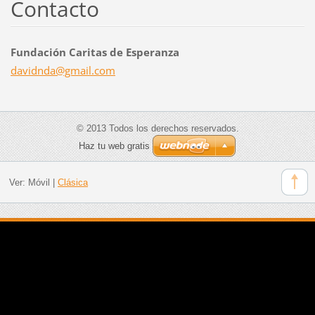
Contacto
Fundación Caritas de Esperanza
davidnda
@gmail.c
om
© 2013 Todos los derechos reservados.
Haz tu web gratis
Ver:
Móvil
|
Clásica