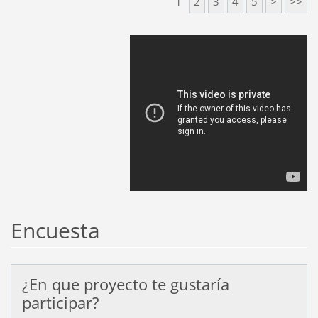
1
2
3
4
5
>
>>
Encuesta
¿En que proyecto te gustaría
participar?