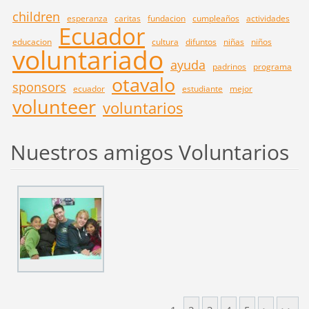
children
esperanza
caritas
fundacion
cumpleaños
actividades
Ecuador
educacion
cultura
difuntos
niñas
niños
voluntariado
ayuda
padrinos
programa
otavalo
sponsors
ecuador
estudiante
mejor
volunteer
voluntarios
Nuestros amigos Voluntarios